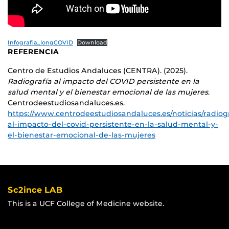
Infografia_longCOVID
Download
REFERENCIA
Centro de Estudios Andaluces (CENTRA). (2025).
Radiografía al impacto del COVID persistente en la
salud mental y el bienestar emocional de las mujeres
.
Centrodeestudiosandaluces.es.
https://www.centrodeestudiosandaluces.es/noticias/radiog
al-impacto-del-covid-persistente-en-la-salud-mental-y-
el-bienestar-emocional-de-las-mujeres
Sc2ince LAB
This is a UCF College of Medicine website.