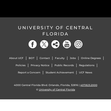
UNIVERSITY OF CENTRAL
FLORIDA
About UCF
BOT
Contact
Faculty
Jobs
Online Degrees
Policies
Privacy Notice
Public Records
Regulations
Report a Concern
Student Achievement
UCF News
4000 Central Florida Blvd. Orlando, Florida, 32816 |
407.823.2000
©
University of Central Florida